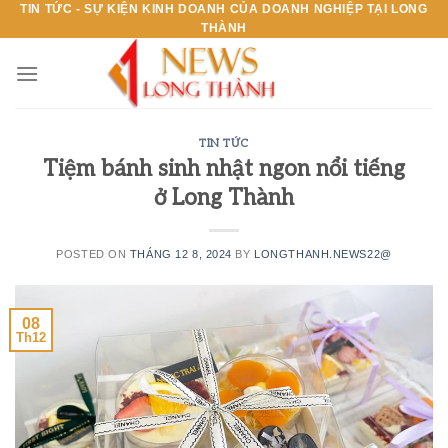
TIN TỨC - SỰ KIỆN KINH DOANH CỦA DOANH NGHIỆP TẠI LONG
Skip
THÀNH
to
content
TIN TỨC
Tiệm bánh sinh nhật ngon nổi tiếng
ở Long Thành
POSTED ON
THÁNG 12 8, 2024
BY
LONGTHANH.NEWS22@
08
Th12