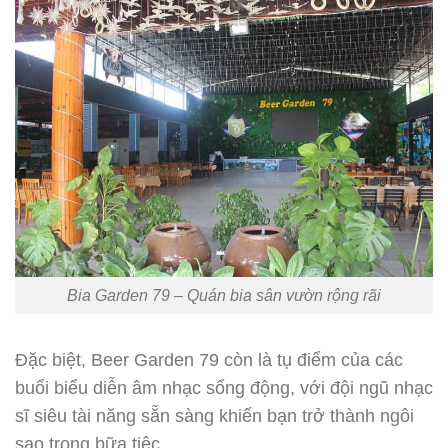
Bia Garden 79 – Quán bia sân vườn rộng rãi
Đặc biệt, Beer Garden 79 còn là tụ điểm của các
buổi biểu diễn âm nhạc sống động, với đội ngũ nhạc
sĩ siêu tài năng sẵn sàng khiến bạn trở thành ngôi
sao trong bữa tiệc.