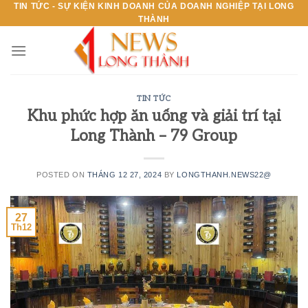
TIN TỨC - SỰ KIỆN KINH DOANH CỦA DOANH NGHIỆP TẠI LONG
Skip
THÀNH
to
content
TIN TỨC
Khu phức hợp ăn uống và giải trí tại
Long Thành – 79 Group
POSTED ON
THÁNG 12 27, 2024
BY
LONGTHANH.NEWS22@
27
Th12