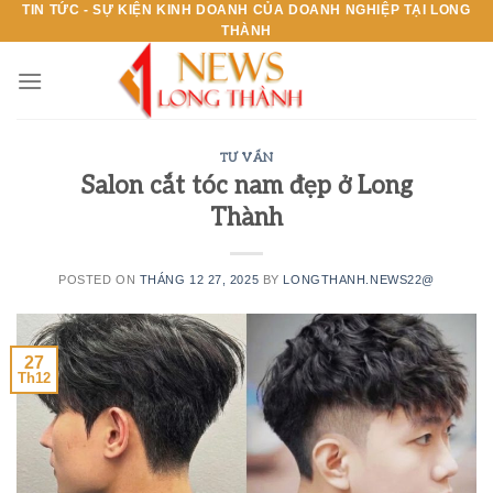
TIN TỨC - SỰ KIỆN KINH DOANH CỦA DOANH NGHIỆP TẠI LONG
Skip
THÀNH
to
content
TƯ VẤN
Salon cắt tóc nam đẹp ở Long
Thành
POSTED ON
THÁNG 12 27, 2025
BY
LONGTHANH.NEWS22@
27
Th12